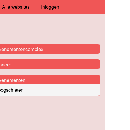
Alle websites
Inloggen
venementencomplex
oncert
venementen
oogschieten