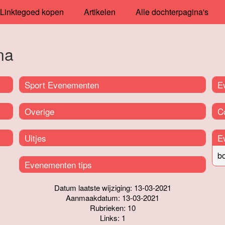
Linktegoed kopen
Artikelen
Alle dochterpagina's
na
Sport Evenementen
E
Overige
C
Uitjes
E
b
Evenementen tips
Datum laatste wijziging: 13-03-2021
Aanmaakdatum: 13-03-2021
Rubrieken: 10
Links: 1